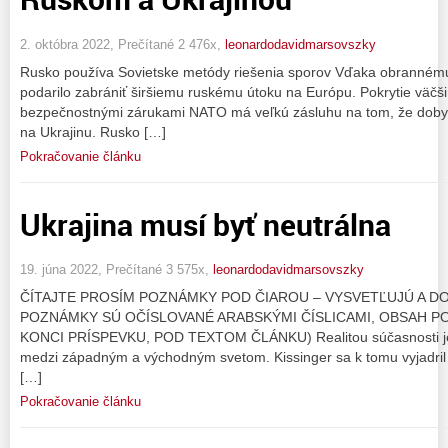
2. októbra 2022, Prečítané 2 476x,
leonardodavidmarsovszky
Rusko používa Sovietske metódy riešenia sporov Vďaka obranném
podarilo zabrániť širšiemu ruskému útoku na Európu. Pokrytie väčš
bezpečnostnými zárukami NATO má veľkú zásluhu na tom, že doby
na Ukrajinu. Rusko […]
Pokračovanie článku
Ukrajina musí byť neutrálna
19. júna 2022, Prečítané 3 575x,
leonardodavidmarsovszky
ČÍTAJTE PROSÍM POZNÁMKY POD ČIAROU – VYSVETĽUJÚ A DO
POZNÁMKY SÚ OČÍSLOVANÉ ARABSKÝMI ČÍSLICAMI, OBSAH P
KONCI PRÍSPEVKU, POD TEXTOM ČLÁNKU) Realitou súčasnosti je, 
medzi západným a východným svetom. Kissinger sa k tomu vyjadril t
[…]
Pokračovanie článku