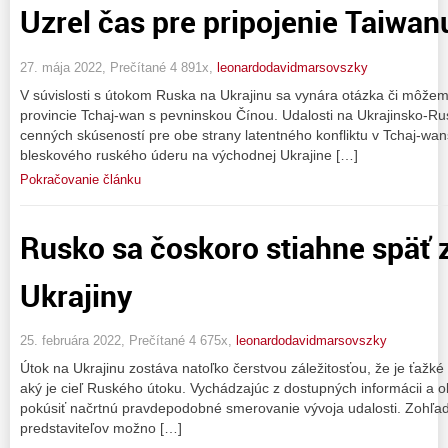
Uzrel čas pre pripojenie Taiwan
27. mája 2022, Prečítané 4 891x,
leonardodavidmarsovszky
V súvislosti s útokom Ruska na Ukrajinu sa vynára otázka či môže
provincie Tchaj-wan s pevninskou Čínou. Udalosti na Ukrajinsko-Rusk
cenných skúseností pre obe strany latentného konfliktu v Tchaj-wa
bleskového ruského úderu na východnej Ukrajine […]
Pokračovanie článku
Rusko sa čoskoro stiahne späť 
Ukrajiny
25. februára 2022, Prečítané 4 675x,
leonardodavidmarsovszky
Útok na Ukrajinu zostáva natoľko čerstvou záležitosťou, že je ťažké v
aký je cieľ Ruského útoku. Vychádzajúc z dostupných informácii a 
pokúsiť načrtnú pravdepodobné smerovanie vývoja udalosti. Zohľad
predstaviteľov možno […]