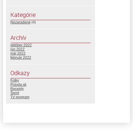
Kategórie
Nezaradené
(4)
Archív
október 2022
jún 2022
máj 2022
február 2022
Odkazy
Fotky
Pravda.sk
Recepty
Šport
TV program