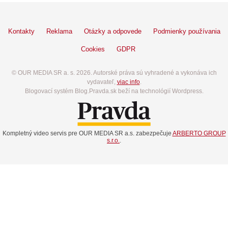
Kontakty
Reklama
Otázky a odpovede
Podmienky používania
Cookies
GDPR
© OUR MEDIA SR a. s. 2026. Autorské práva sú vyhradené a vykonáva ich
vydavateľ,
viac info
.
Blogovací systém Blog.Pravda.sk beží na technológií Wordpress.
Kompletný video servis pre OUR MEDIA SR a.s. zabezpečuje
ARBERTO GROUP
s.r.o.
.