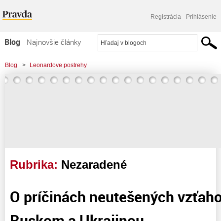
Registrácia
Prihlásenie
Blog
Najnovšie články
Najčítanejšie články
Blog
>
Leonardove postrehy
Najkomentovanejšie články
Zoznam blogov
Komerčné blogy
Rubrika:
Nezaradené
O príčinách neutešených vzťah
Ruskom a Ukrajinou